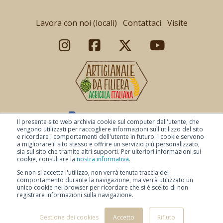
Lavora con noi (locali)
Contattaci
Visite
Il presente sito web archivia cookie sul computer dell'utente, che
vengono utilizzati per raccogliere informazioni sull'utilizzo del sito
e ricordare i comportamenti dell'utente in futuro. I cookie servono
a migliorare il sito stesso e offrire un servizio più personalizzato,
sia sul sito che tramite altri supporti. Per ulteriori informazioni sui
cookie, consultare la
nostra informativa
.
Se non si accetta l'utilizzo, non verrà tenuta traccia del
comportamento durante la navigazione, ma verrà utilizzato un
© Copyright 2026 Baladin -
Pagamenti sicuri
-
Condizioni di vendita
-
unico cookie nel browser per ricordare che si è scelto di non
Condizioni di spedizione
-
Privacy Policy
-
registrare informazioni sulla navigazione.
-
Disclaimer
-
Accessibilità digitale
Gestione dei cookies
Accetto
Rifiuto