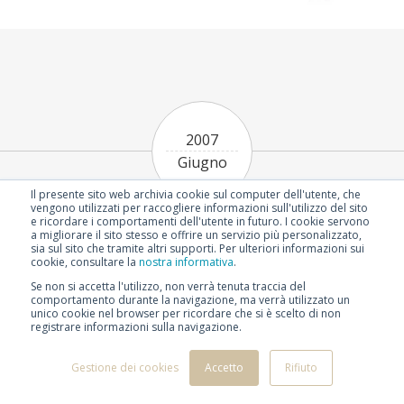
2007
Giugno
Il presente sito web archivia cookie sul computer dell'utente, che
vengono utilizzati per raccogliere informazioni sull'utilizzo del sito
e ricordare i comportamenti dell'utente in futuro. I cookie servono
a migliorare il sito stesso e offrire un servizio più personalizzato,
sia sul sito che tramite altri supporti. Per ulteriori informazioni sui
cookie, consultare la
nostra informativa
.
Se non si accetta l'utilizzo, non verrà tenuta traccia del
1986
1996
1997
1998
2000
2002
2003
comportamento durante la navigazione, ma verrà utilizzato un
unico cookie nel browser per ricordare che si è scelto di non
2004
2005
2006
2007
2008
2009
2010
registrare informazioni sulla navigazione.
2011
2012
2013
2014
2015
2016
2017
2018
2019
2020
2021
2022
2023
2024
Gestione dei cookies
Accetto
Rifiuto
2025
2026