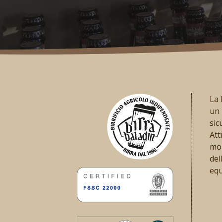
La 
un 
sic
Att
mom
del
equ