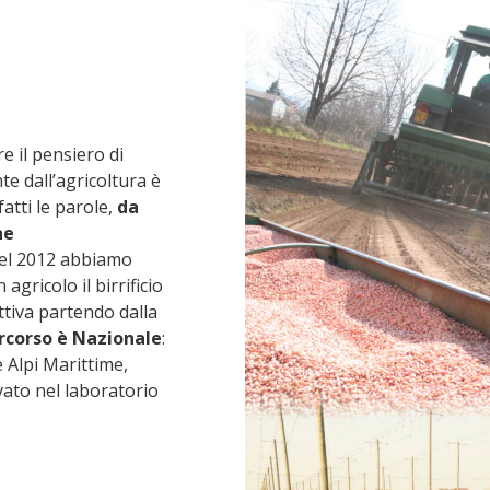
e il pensiero di
te dall’agricoltura è
atti le parole,
da
ne
Nel 2012 abbiamo
gricolo il birrificio
uttiva partendo dalla
rcorso è Nazionale
:
 Alpi Marittime,
ivato nel laboratorio