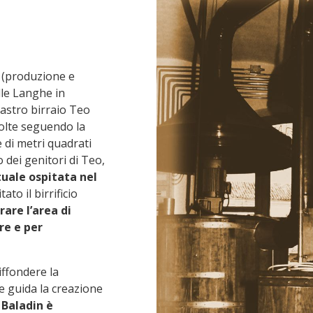
(produzione e
lle Langhe in
astro birraio Teo
volte seguendo la
e di metri quadrati
o dei genitori di Teo,
uale ospitata nel
ato il birrificio
rare l’area di
re e per
iffondere la
he guida la creazione
o Baladin è