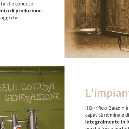
ata
che conduce
nto di produzione
ssaggi che
L'impian
Il Birrificio Baladi
capacità nominale di 
integralmente in I
perché fosse perfetto