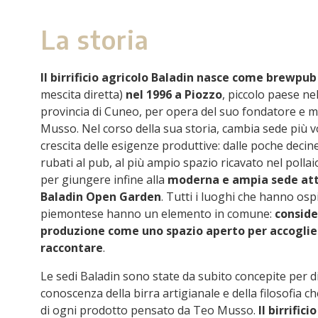
La storia
Il birrificio agricolo Baladin nasce come brewpub
mescita diretta)
nel 1996 a Piozzo
, piccolo paese ne
provincia di Cuneo, per opera del suo fondatore e m
Musso. Nel corso della sua storia, cambia sede più 
crescita delle esigenze produttive: dalle poche decin
rubati al pub, al più ampio spazio ricavato nel pollai
per giungere infine alla
moderna e ampia sede att
Baladin Open Garden
. Tutti i luoghi che hanno ospit
piemontese hanno un elemento in comune:
conside
produzione come uno spazio aperto per accoglie
raccontare
.
Le sedi Baladin sono state da subito concepite per d
conoscenza della birra artigianale e della filosofia c
di ogni prodotto pensato da Teo Musso.
Il birrifici