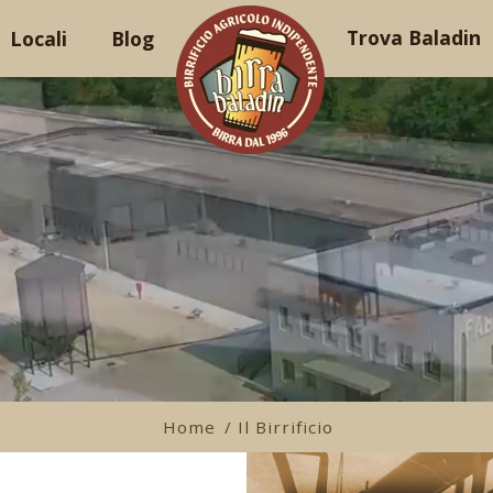
Trova Baladin
Locali
Blog
Home
/ Il Birrificio