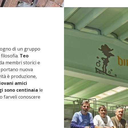
isogno di un gruppo
filosofia.
Teo
da membri storici e
e portano nuova
vità è produzione,
iovani amici
gi sono centinaia
le
 farveli conoscere