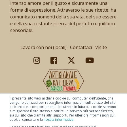
intenso amore per il gusto e sicuramente una
forma di espressione. Attraverso le sue ricette, ha
comunicato momenti della sua vita, del suo essere
e della sua costante ricerca del perfetto equilibrio
sensoriale.
Lavora con noi (locali)
Contattaci
Visite
Il presente sito web archivia cookie sul computer dell'utente, che
vengono utilizzati per raccogliere informazioni sull'utilizzo del sito
e ricordare i comportamenti dell'utente in futuro. I cookie servono
a migliorare il sito stesso e offrire un servizio più personalizzato,
sia sul sito che tramite altri supporti. Per ulteriori informazioni sui
cookie, consultare la
nostra informativa
.