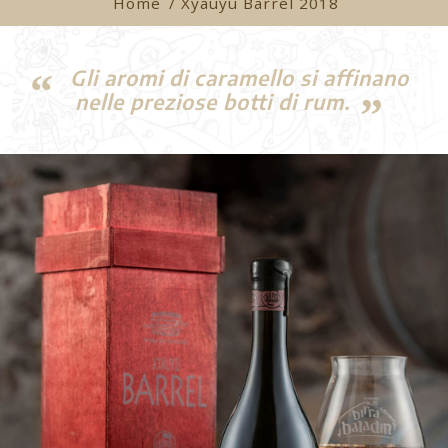
Home
/ Xyauyu Barrel 2018
Gli aromi di caramello si affinano
nelle preziose botti di rum.