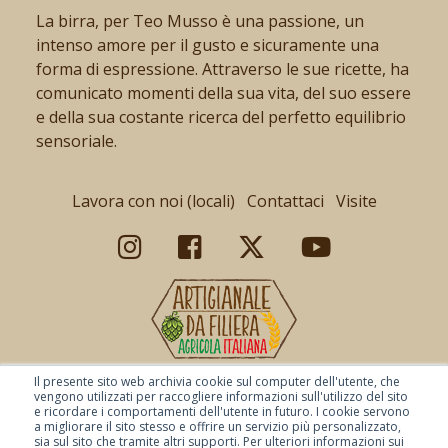
La birra, per Teo Musso è una passione, un
intenso amore per il gusto e sicuramente una
forma di espressione. Attraverso le sue ricette, ha
comunicato momenti della sua vita, del suo essere
e della sua costante ricerca del perfetto equilibrio
sensoriale.
Lavora con noi (locali)
Contattaci
Visite
Il presente sito web archivia cookie sul computer dell'utente, che
vengono utilizzati per raccogliere informazioni sull'utilizzo del sito
e ricordare i comportamenti dell'utente in futuro. I cookie servono
a migliorare il sito stesso e offrire un servizio più personalizzato,
sia sul sito che tramite altri supporti. Per ulteriori informazioni sui