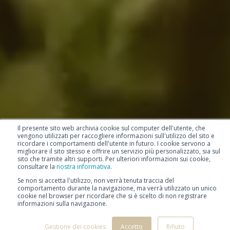
Il presente sito web archivia cookie sul computer dell'utente, che
vengono utilizzati per raccogliere informazioni sull'utilizzo del sito e
ricordare i comportamenti dell'utente in futuro. I cookie servono a
migliorare il sito stesso e offrire un servizio più personalizzato, sia sul
sito che tramite altri supporti. Per ulteriori informazioni sui cookie,
consultare la
nostra informativa
.
Se non si accetta l'utilizzo, non verrà tenuta traccia del
comportamento durante la navigazione, ma verrà utilizzato un unico
cookie nel browser per ricordare che si è scelto di non registrare
informazioni sulla navigazione.
Gestione dei cookies
Accetto
Rifiuto