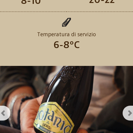
8-10
Temperatura di servizio
6-8°C
Previous
N