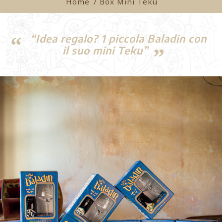
Home
/ Box Mini Teku
“Idea regalo? 1 piccola Baladin con
il suo mini Teku”