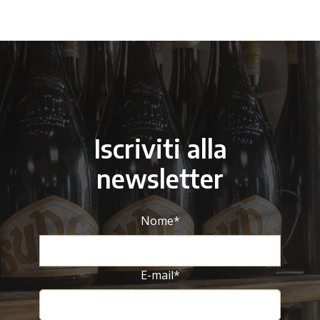
Previous
N
Iscriviti alla
newsletter
Nome
*
E-mail
*