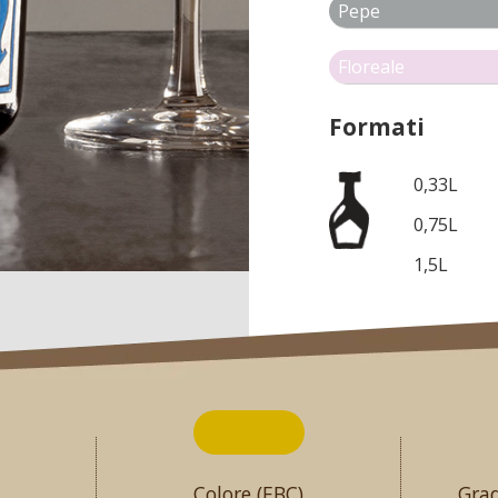
Pepe
Floreale
Formati
0,33L
0,75L
1,5L
Colore (EBC)
Grad