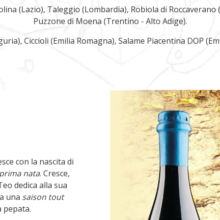
ina (Lazio), Taleggio (Lombardia), Robiola di Roccaverano (Pi
Puzzone di Moena (Trentino - Alto Adige).
guria), Ciccioli (Emilia Romagna), Salame Piacentina DOP (Emi
N
esce con la nascita di
prima nata
. Cresce,
 Teo dedica alla sua
era una
saison
tout
a pepata.