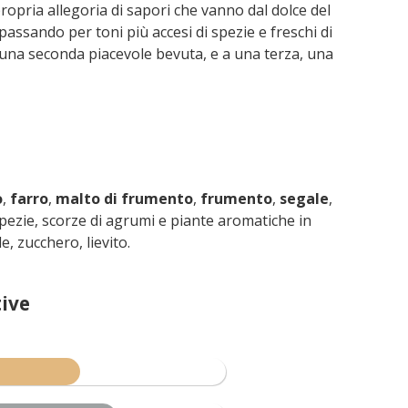
ropria allegoria di sapori che vanno dal dolce del
passando per toni più accesi di spezie e freschi di
 una seconda piacevole bevuta, e a una terza, una
o
,
farro
,
malto di frumento
,
frumento
,
segale
,
spezie, scorze di agrumi e piante aromatiche in
, zucchero, lievito.
ive