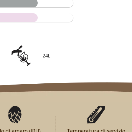
24L
o di amaro (IBU)
Temperatura di servizio