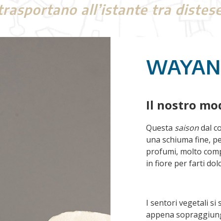
trasportano all’istante tra distese
WAYAN
Il nostro mod
Questa
saison
dal co
una schiuma fine, pe
profumi, molto compl
in fiore per farti d
I sentori vegetali s
appena sopraggiunge 