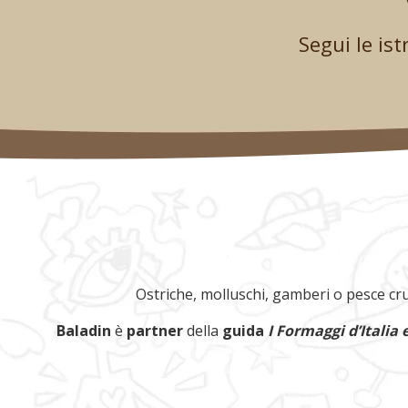
Segui le ist
Ostriche, molluschi, gamberi o pesce cru
Baladin
è
partner
della
guida
I Formaggi d’Italia 