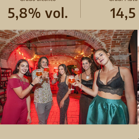
5,8% vol.
14,5