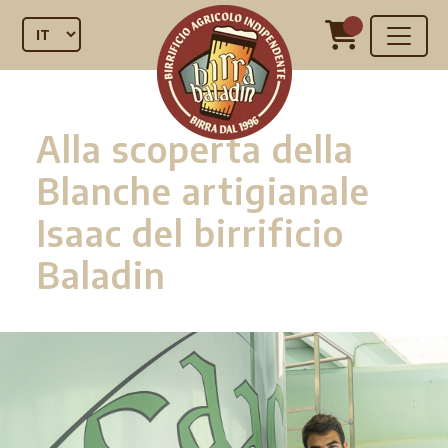
Alla scoperta della
Blanche artigianale
Isaac del birrificio
Baladin