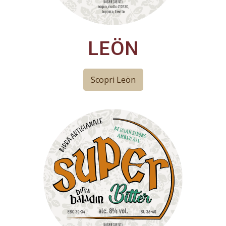
LEÖN
Scopri Leön