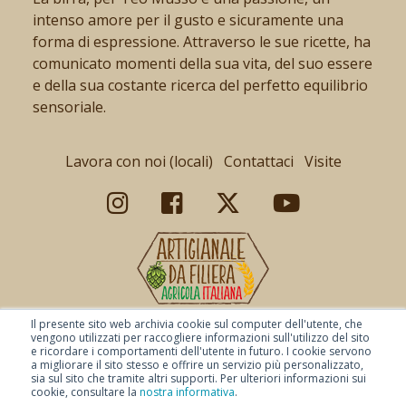
intenso amore per il gusto e sicuramente una
forma di espressione. Attraverso le sue ricette, ha
comunicato momenti della sua vita, del suo essere
e della sua costante ricerca del perfetto equilibrio
sensoriale.
Lavora con noi (locali)
Contattaci
Visite
Il presente sito web archivia cookie sul computer dell'utente, che
vengono utilizzati per raccogliere informazioni sull'utilizzo del sito
e ricordare i comportamenti dell'utente in futuro. I cookie servono
a migliorare il sito stesso e offrire un servizio più personalizzato,
sia sul sito che tramite altri supporti. Per ulteriori informazioni sui
cookie, consultare la
nostra informativa
.