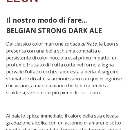
Il nostro modo di fare...
BELGIAN STRONG DARK ALE
Dal classico color marrone
tonaca di frate
, la Leön si
presenta con una bella schiuma compatta e
persistente di color nocciola e, al primo impatto, un
profumo fruttato di frutta cotta nel forno a legna
pervade l’olfatto di chi si appresta a berla. A seguire,
sfumature di caffè si armonizzano con quelle legnose
che virano, a mano a mano che la birra tende a
scaldarsi, verso note più piene di cioccolato.
Al palato spicca immediato il calore della sua elevata
gradazione alcolica con un accenno di amarene sotto
spirito, che lascia subito il posto al tostato dei cereali