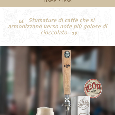
Home
/ Leon
Sfumature di caffè che si
armonizzano verso note più golose di
cioccolato.