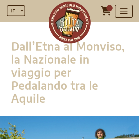
Dall’Etna al Monviso,
la Nazionale in
viaggio per
Pedalando tra le
Aquile