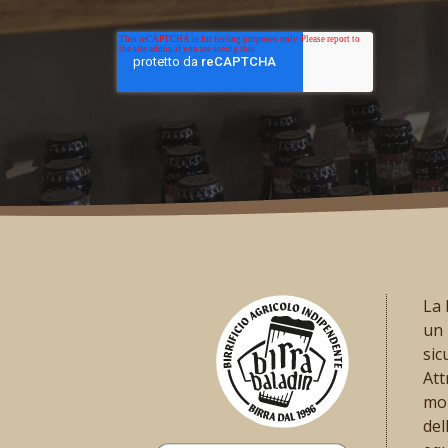
La 
un 
sic
Att
mom
del