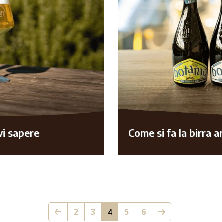
vi sapere
Come si fa la birra a
2
3
4
5
6