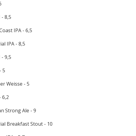
6
 - 8,5
Coast IPA - 6,5
al IPA - 8,5
 - 9,5
- 5
ner Weisse - 5
 6,2
an Strong Ale - 9
ial Breakfast Stout - 10