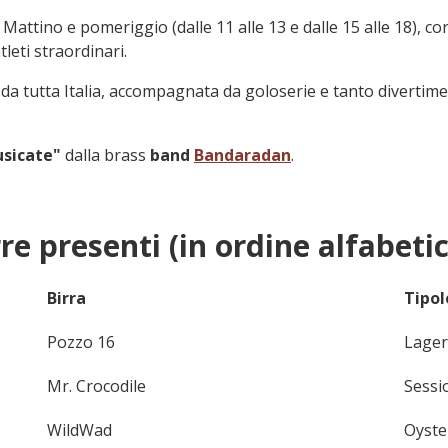
! Mattino e pomeriggio (dalle 11 alle 13 e dalle 15 alle 18), c
leti straordinari.
e da tutta Italia, accompagnata da goloserie e tanto divertim
sicate"
dalla brass
band
Bandaradan
.
re presenti (in ordine alfabetic
Birra
Tipol
Pozzo 16
Lager 
Mr. Crocodile
Sessio
WildWad
Oyster