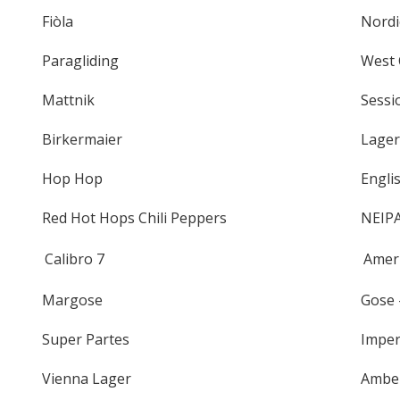
Fiòla
Nordic
Paragliding
West 
Mattnik
Sessio
Birkermaier
Lager
Hop Hop
Englis
Red Hot Hops Chili Peppers
NEIPA
Calibro 7
Ameri
Margose
Gose 
Super Partes
Imperi
Vienna Lager
Amber