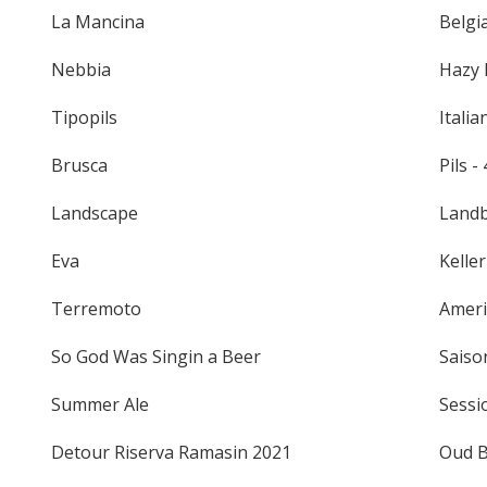
La Mancina
Belgia
Nebbia
Hazy I
Tipopils
Italian
Brusca
Pils - 
Landscape
Landb
Eva
Keller
Terremoto
Ameri
So God Was Singin a Beer
Saison
Summer Ale
Sessio
Detour Riserva Ramasin 2021
Oud B