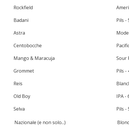
Rockfield
Ameri
Badani
Pils - 
Astra
Moder
Centobocche
Pacifi
Mango & Maracuja
Sour F
Grommet
Pils - 
Reis
Blanc
Old Boy
IPA - 
Selva
Pils - 
Nazionale (e non solo...)
Blond