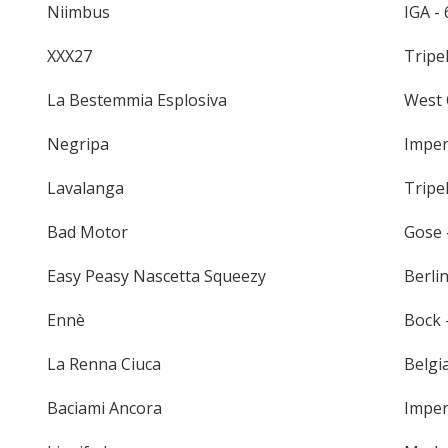
Niimbus
IGA - 
XXX27
Tripel
La Bestemmia Esplosiva
West 
Negripa
Imperi
Lavalanga
Tripel
Bad Motor
Gose 
Easy Peasy Nascetta Squeezy
Berli
Ennè
Bock -
La Renna Ciuca
Belgi
Baciami Ancora
Imper