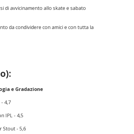
orsi di avvicinamento allo skate e sabato
ento da condividere con amici e con tutta la
o):
ogia e Gradazione
- 4,7
n IPL - 4,5
 Stout - 5,6