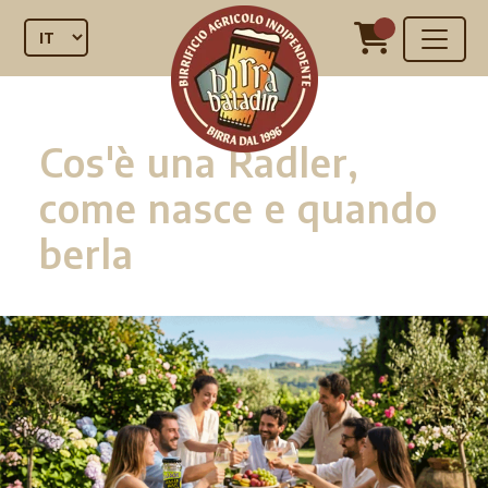
Cos'è una Radler,
come nasce e quando
berla