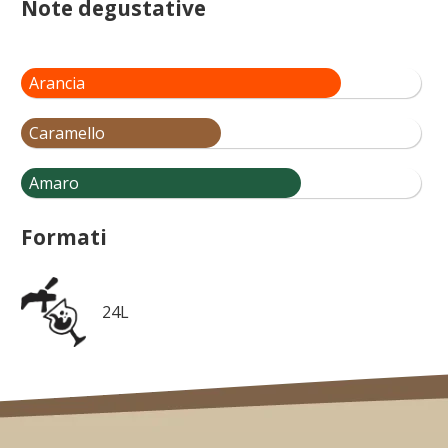
Note degustative
Arancia
Caramello
Amaro
Formati
24L