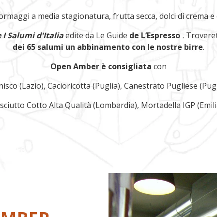
ormaggi a media stagionatura, frutta secca, dolci di crema e d
e I Salumi d'Italia
edite da Le Guide
de L’Espresso
.
Troveret
dei 65 salumi un abbinamento con le nostre birre
.
Open Amber è consigliata
con
inisco (Lazio), Cacioricotta (Puglia), Canestrato Pugliese (Pugl
osciutto Cotto Alta Qualità (Lombardia), Mortadella IGP (Emi