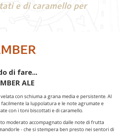
ati e di caramello per
AMBER
o di fare...
MBER ALE
 velata con schiuma a grana media e persistente. Al
 facilmente la luppolatura e le note agrumate e
ate con i toni biscottati e di caramello.
ato moderato accompagnato dalle note di frutta
mandorle - che si stempera ben presto nei sentori di