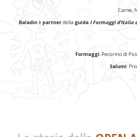
Carne, f
Baladin
è
partner
della
guida
I Formaggi d’Italia 
Formaggi
: Pecorino di Pic
Salumi
: Pr