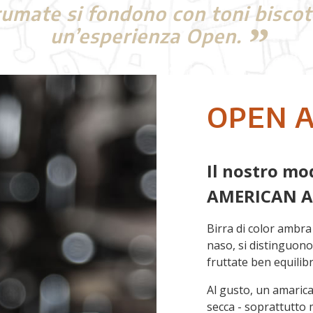
mate si fondono con toni biscott
un’esperienza Open.
OPEN 
Il nostro mod
AMERICAN A
Birra di color ambra
naso, si distinguono
fruttate ben equilibr
Al gusto, un amaric
secca - soprattutto 