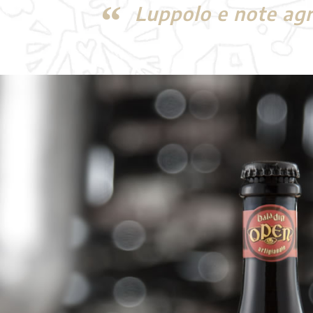
Luppolo e note agru