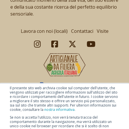
e della sua costante ricerca del perfetto equilibrio
sensoriale.
Lavora con noi (locali)
Contattaci
Visite
Il presente sito web archivia cookie sul computer dell'utente, che
vengono utilizzati per raccogliere informazioni sull'utilizzo del sito
e ricordare i comportamenti dell'utente in futuro. I cookie servono
a migliorare il sito stesso e offrire un servizio più personalizzato,
sia sul sito che tramite altri supporti. Per ulteriori informazioni sui
cookie, consultare la
nostra informativa
.
Se non si accetta l'utilizzo, non verrà tenuta traccia del
comportamento durante la navigazione, ma verrà utilizzato un
© Copyright 2026 Baladin -
Pagamenti sicuri
-
Condizioni di vendita
-
unico cookie nel browser per ricordare che si è scelto di non
Condizioni di spedizione
-
Privacy Policy
-