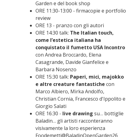
Garden e del book shop
ORE 11:30-13:00 - firmacopie e portfolio
review
ORE 13 - pranzo con gli autori
ORE 14:30 talk:
The Italian touch,
come l’estetica italiana ha
conquistato il fumetto USA Incontro
con Andrea Broccardo, Elena
Casagrande, Davide Gianfelice e
Barbara Nosenzo
OR
E 15:30 talk:
Paperi, mici, majok
ko
e altre creature fantastiche
con
Marco Albiero, Mirka Andolfo,
Christian Cornia, Francesco d'Ippolito e
Giorgio Salati
ORE 16:30 -
live drawing
su… bottiglie
Baladin… gli artisti racconteranno
visivamente la loro esperienza
Foodemetti@BaladinOpenGarden26