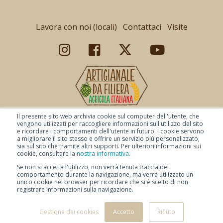
Lavora con noi (locali)
Contattaci
Visite
Il presente sito web archivia cookie sul computer dell'utente, che
vengono utilizzati per raccogliere informazioni sull'utilizzo del sito
e ricordare i comportamenti dell'utente in futuro. I cookie servono
a migliorare il sito stesso e offrire un servizio più personalizzato,
sia sul sito che tramite altri supporti. Per ulteriori informazioni sui
cookie, consultare la
nostra informativa
.
Se non si accetta l'utilizzo, non verrà tenuta traccia del
comportamento durante la navigazione, ma verrà utilizzato un
unico cookie nel browser per ricordare che si è scelto di non
© Copyright 2026 Baladin -
Pagamenti sicuri
-
Condizioni di vendita
-
registrare informazioni sulla navigazione.
Condizioni di spedizione
-
Privacy Policy
-
-
Disclaimer
-
Accessibilità digitale
Gestione dei cookies
Accetto
Rifiuto
Selezione Baladin SRL P.IVA 02947730046