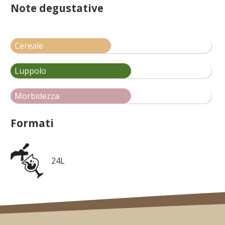
Note degustative
Cereale
Luppolo
Morbidezza
Formati
24L