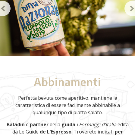
Previous
N
Abbinamenti
Perfetta bevuta come aperitivo, mantiene la
caratteristica di essere facilmente abbinabile a
qualunque tipo di piatto salato.
Baladin
è
partner
della
guida
I Formaggi d’Italia
edita
da Le Guide
de L’Espresso
. Troverete indicati
per