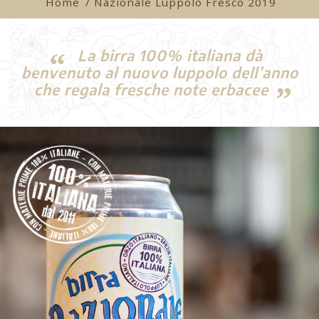
Home
/ Nazionale Luppolo Fresco 2019
La birra 100% italiana dà
benvenuto al nuovo luppolo dell’anno
che regala fresche note erbacee