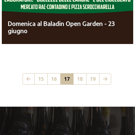
Domenica al Baladin Open Garden - 23
giugno
15
16
17
18
19