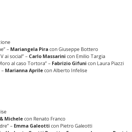
zione
e” –
Mariangela Pira
con Giuseppe Bottero
V ai social” –
Carlo Massarini
con Emilio Targia
 Moro al caso Tortora” –
Fabrizio Gifuni
con Laura Piazzi
” –
Marianna Aprile
con Alberto Infelise
lise
 & Michele
con Renato Franco
adre” –
Emma Galeotti
con Pietro Galeotti