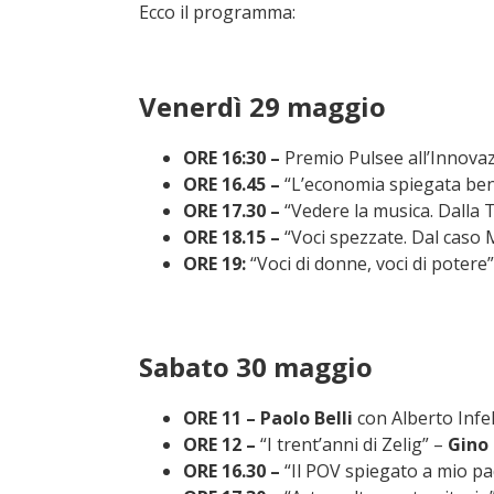
Ecco il programma:
Venerdì 29 maggio
ORE 16:30 –
Premio Pulsee all’Innova
ORE 16.45 –
“L’economia spiegata ben
ORE 17.30 –
“Vedere la musica. Dalla T
ORE 18.15 –
“Voci spezzate. Dal caso
ORE 19:
“Voci di donne, voci di potere
Sabato 30 maggio
ORE 11 – Paolo Belli
con Alberto Infe
ORE 12 –
“I trent’anni di Zelig” –
Gino
ORE 16.30 –
“Il POV spiegato a mio p