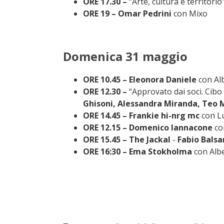
ORE 17.30 –
“Arte, cultura e territorio
ORE 19 – Omar Pedrini
con Mixo
Domenica 31 maggio
ORE 10.45 – Eleonora Daniele
con Al
ORE 12.30 –
“Approvato dai soci. Cibo
Ghisoni, Alessandra Miranda, Teo M
ORE 14.45 – Frankie hi-nrg mc
con L
ORE 12.15 – Domenico Iannacone
co
ORE 15.45 – The Jackal
-
Fabio Bals
ORE 16:30 –
Ema Stokholma
con Albe