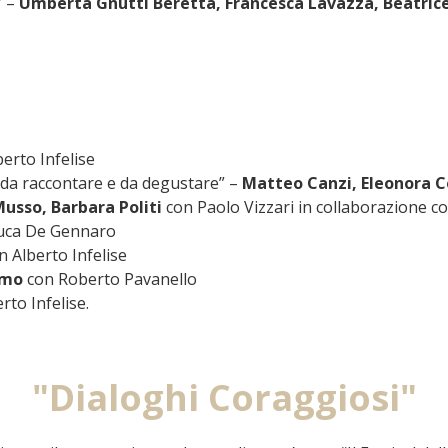
” –
Umberta Gnutti Beretta, Francesca Lavazza, Beatric
berto Infelise
 da raccontare e da degustare” –
Matteo Canzi, Eleonora C
usso, Barbara Politi
con Paolo Vizzari in collaborazione c
uca De Gennaro
n Alberto Infelise
amo
con Roberto Pavanello
rto Infelise.
"Dialoghi Coraggiosi"