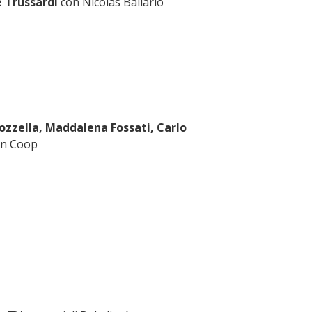
e Trussardi
con Nicolas Ballario
ozzella, Maddalena Fossati, Carlo
on Coop