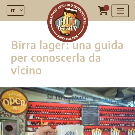
Birra lager: una guida
per conoscerla da
vicino