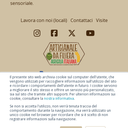
sensoriale.
Lavora con noi (locali)
Contattaci
Visite
Il presente sito web archivia cookie sul computer dell'utente, che
vengono utilizzati per raccogliere informazioni sull'utilizzo del sito
e ricordare i comportamenti dell'utente in futuro. I cookie servono
a migliorare il sito stesso e offrire un servizio più personalizzato,
sia sul sito che tramite altri supporti. Per ulteriori informazioni sui
cookie, consultare la
nostra informativa
.
Se non si accetta l'utilizzo, non verrà tenuta traccia del
comportamento durante la navigazione, ma verrà utilizzato un
© Copyright 2026 Baladin -
Pagamenti sicuri
-
Condizioni di vendita
-
unico cookie nel browser per ricordare che si è scelto di non
Condizioni di spedizione
-
Privacy Policy
-
registrare informazioni sulla navigazione.