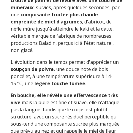
croûte de pain et de levure avec une touche de
minéraux
, suivies, après quelques secondes, par
une
composante fruitée plus chaude
empreinte de miel d'agrumes
, d'abricot, de
nèfle mûre jusqu'à atteindre le kaki et la datte,
véritable marque de fabrique de nombreuses
productions Baladin, perçus ici à l'état naturel,
non glacé.
L'évolution dans le temps permet d'apprécier un
soupçon de poivre
, une douce note de bois
poncé et, à une température supérieure à 14-
15 °C, une
légère touche fumée
.
En bouche, elle révèle une effervescence très
vive
mais la bulle est fine et suave, elle n'attaque
pas la langue, tandis que le corps est plutôt
structuré, avec un sucre résiduel perceptible qui
sous-tend une composante sucrée plus marquée
que prévu au nez et qui rappelle le miel de fleur