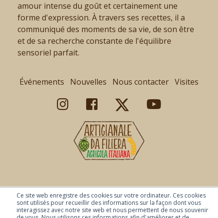
amour intense du goût et certainement une
forme d'expression. À travers ses recettes, il a
communiqué des moments de sa vie, de son être
et de sa recherche constante de l'équilibre
sensoriel parfait.
Événements
Nouvelles
Nous contacter
Visites
Ce site web enregistre des cookies sur votre ordinateur. Ces cookies
© Copyright 2026 Baladin -
Politique de confidentialité
-
sont utilisés pour recueillir des informations sur la façon dont vous
interagissez avec notre site web et nous permettent de nous souvenir
-
Disclaimer
- Selezione Baladin SRL Numéro
de vous. Nous utilisons ces informations afin d'améliorer et de