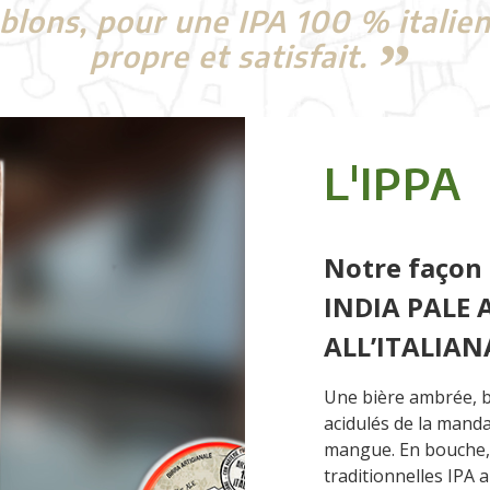
ons, pour une IPA 100 % italienne
propre et satisfait.
L'IPPA
Notre façon d
INDIA PALE A
ALL’ITALIAN
Une bière ambrée, br
acidulés de la manda
mangue. En bouche, 
traditionnelles IPA a