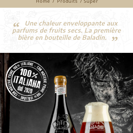
Home
/
Produits
/ Super
Une chaleur enveloppante aux
parfums de fruits secs. La première
bière en bouteille de Baladin.