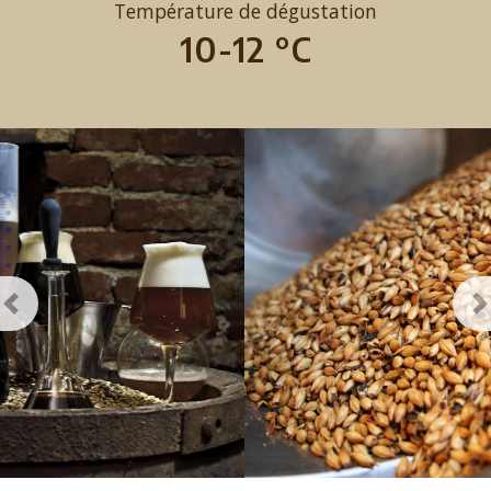
Température de dégustation
10-12 °C
Previous
N