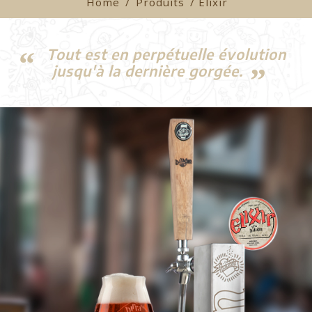
Home
/
Produits
/ Elixir
Tout est en perpétuelle évolution
jusqu'à la dernière gorgée.