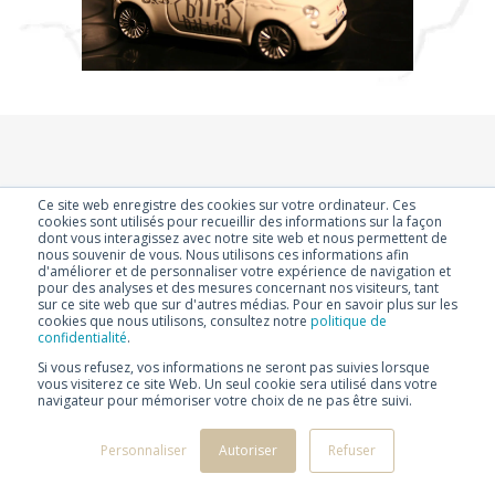
Ce site web enregistre des cookies sur votre ordinateur. Ces
cookies sont utilisés pour recueillir des informations sur la façon
dont vous interagissez avec notre site web et nous permettent de
2007
nous souvenir de vous. Nous utilisons ces informations afin
d'améliorer et de personnaliser votre expérience de navigation et
Juin
pour des analyses et des mesures concernant nos visiteurs, tant
sur ce site web que sur d'autres médias. Pour en savoir plus sur les
cookies que nous utilisons, consultez notre
politique de
confidentialité
.
1986
1996
1997
1998
2000
2002
2003
Si vous refusez, vos informations ne seront pas suivies lorsque
vous visiterez ce site Web. Un seul cookie sera utilisé dans votre
2004
2005
2006
2007
2008
2009
2010
navigateur pour mémoriser votre choix de ne pas être suivi.
2011
2012
2013
2014
2015
2016
2017
2018
2019
2020
2021
2022
2023
2024
Personnaliser
Autoriser
Refuser
2025
2026