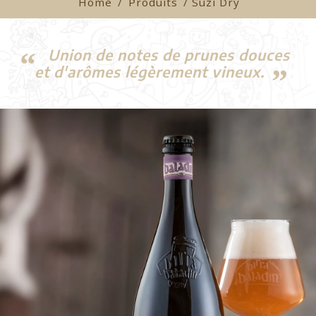
Home
/
Produits
/ Suzi Dry
Union de notes de prunes douces
et d'arômes légèrement vineux.