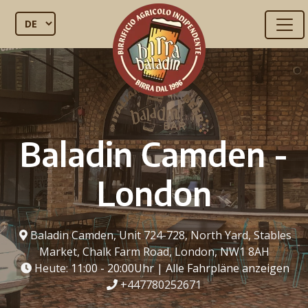
Baladin Camden -
London
Baladin Camden, Unit 724-728, North Yard, Stables
Market, Chalk Farm Road, London, NW1 8AH
Heute:
11:00 - 20:00Uhr
|
Alle Fahrpläne anzeigen
+447780252671