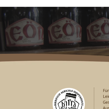
Für
Lei
Ges
Aus