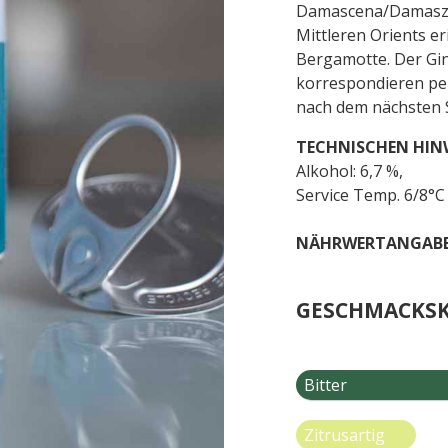
Damascena/Damaszen
Mittleren Orients e
Bergamotte. Der Gin
korrespondieren pe
nach dem nächsten S
TECHNISCHEN HIN
Alkohol: 6,7 %,
Service Temp. 6/8°C
NÄHRWERTANGABE
GESCHMACKSK
Bitter
Zitrusartig