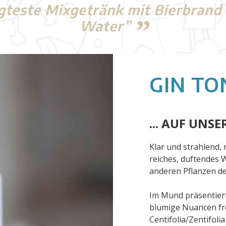
teste Mixgetränk mit Bierbrand 
Water”
GIN TO
... AUF UNSE
Klar und strahlend, 
reiches, duftendes
anderen Pflanzen des
Im Mund präsentiert
blumige Nuancen fre
Centifolia/Zentifoli