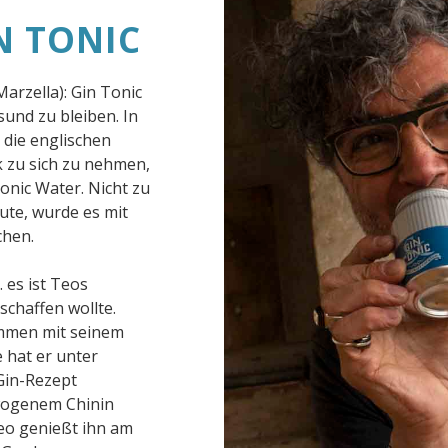
N TONIC
arzella): Gin Tonic
und zu bleiben. In
 die englischen
k zu sich zu nehmen,
onic Water. Nicht zu
te, wurde es mit
chen.
 es ist Teos
schaffen wollte.
mmen mit seinem
 hat er unter
 Gin-Rezept
ewogenem Chinin
Teo genießt ihn am