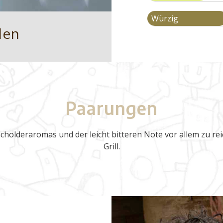
Würzig
den
Paarungen
acholderaromas und der leicht bitteren Note vor allem zu re
Grill.