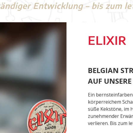
ständiger Entwicklung – bis zum le
ELIXIR
BELGIAN STR
AUF UNSERE
Ein bernsteinfarben
körperreichem Schau
süße Kekstöne, im H
zunehmender Erwär
verlieren. Bis zum le