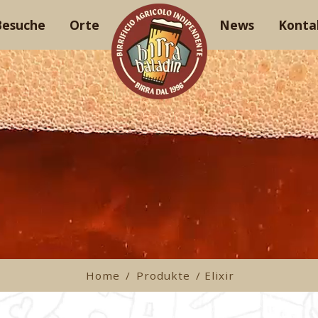
Besuche
Orte
News
Konta
Home
/
Produkte
/ Elixir