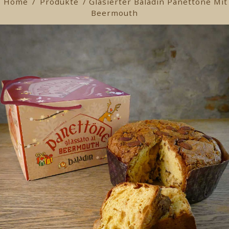
Home
/
Produkte
/ Glasierter Baladin Panettone Mit
Beermouth