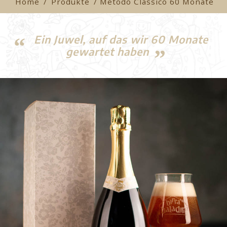
Home
/
Produkte
/ Metodo Classico 60 Monate
Ein Juwel, auf das wir 60 Monate
gewartet haben