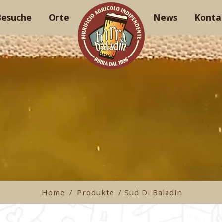
Besuche
Orte
News
Konta
Home
/
Produkte
/ Sud Di Baladin