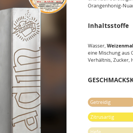
Orangenhonig-Nuanc
Inhaltsstoffe
Wasser,
Weizenmal
eine Mischung aus 
Verhältnis, Zucker, 
GESCHMACKSK
Getreidig
Zitrusartig
Hefe