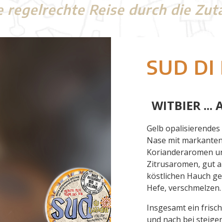
 regelrechte Reise durch die Zut
SUD DI
WITBIER ...
Gelb opalisierendes
Nase mit markanten
Korianderaromen un
Zitrusaromen, gut a
köstlichen Hauch ge
Hefe, verschmelzen.
Insgesamt ein frisch
und nach bei steige