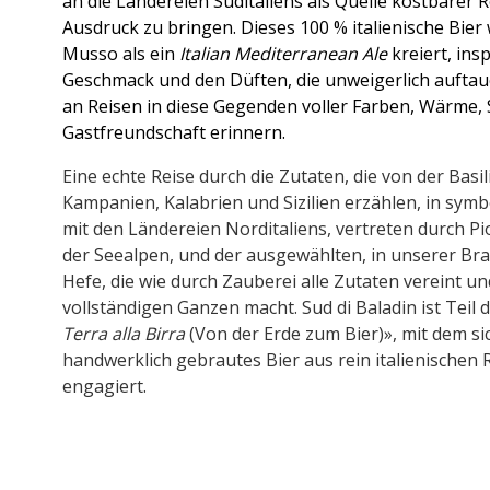
an die Ländereien Süditaliens als Quelle kostbarer 
Ausdruck zu bringen.
Dieses 100 % italienische Bie
Musso als ein
Italian Mediterranean Ale
kreiert, ins
Geschmack und den Düften, die unweigerlich auftau
an Reisen in diese Gegenden voller Farben, Wärme,
Gastfreundschaft erinnern.
Eine echte Reise durch die Zutaten, die von der Basil
Kampanien, Kalabrien und Sizilien erzählen, in sy
mit den Ländereien Norditaliens, vertreten durch P
der Seealpen, und der ausgewählten, in unserer Bra
Hefe, die wie durch Zauberei alle Zutaten vereint u
vollständigen Ganzen macht. Sud di Baladin ist Teil 
Terra alla Birra
(Von der Erde zum Bier)», mit dem sic
handwerklich gebrautes Bier aus rein italienischen
engagiert.