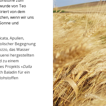
Rohstoffe zum
r wurde von Teo
piriert von dem
chen, wenn wir uns
 Sonne und
icata, Apulien,
mbolischer Begegnung
iozzo, das Wasser
uerei hergestellten
nd zu einem
des Projekts «
Dalla
h Baladin für ein
 Rohstoffen