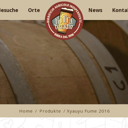
Besuche
Orte
News
Konta
Home
/
Produkte
/ Xyauyu Fume 2016