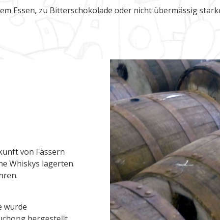
dem Essen, zu Bitterschokolade oder nicht übermässig stark
kunft von Fässern
he Whiskys lagerten.
hren.
è wurde
chong hergestellt,