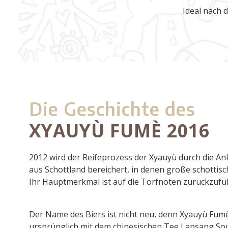
Ideal nach 
Die Geschichte des
XYAUYÙ FUMÈ 2016
2012 wird der Reifeprozess der Xyauyù durch die An
aus Schottland bereichert, in denen große schottisc
Ihr Hauptmerkmal ist auf die Torfnoten zurückzufü
Der Name des Biers ist nicht neu, denn Xyauyù Fum
ursprünglich mit dem chinesischen Tee Lapsang Sou